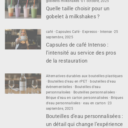
gobelets milkshakes
·
01 octobre, 2025
Quelle taille choisir pour un
gobelet à milkshakes ?
café
·
Capsules Café
·
Expresso
·
Intense
·
25
septembre, 2025
Capsules de café Intenso :
l’intensité au service des pros
de la restauration
Alternatives durables aux bouteilles plastiques
·
Bouteilles d'eau en rPET
·
bouteilles d'eau
évènementielles
·
Bouteilles d'eau
personnalisées
·
Bouteilles personnalisées
·
Brique d'eau en carton personnalisées
·
Briques
d'eau personnalisées
·
eau en carton
·
23
septembre, 2025
Bouteilles d’eau personnalisées :
un détail qui change l’expérience