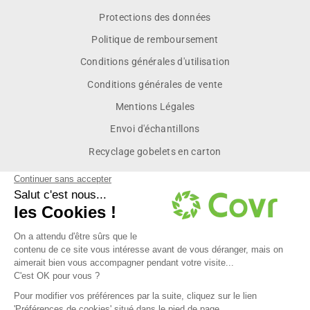
Protections des données
Politique de remboursement
Conditions générales d'utilisation
Conditions générales de vente
Mentions Légales
Envoi d'échantillons
Recyclage gobelets en carton
Inscrivez vous pour recevoir les dernières actualités et des
offres exclusives réservées à nos membres.
INSCRIVEZ-
S'INSCRIRE
VOUS
À
NOTRE
INFOLETTRE
contact@covrpack.com