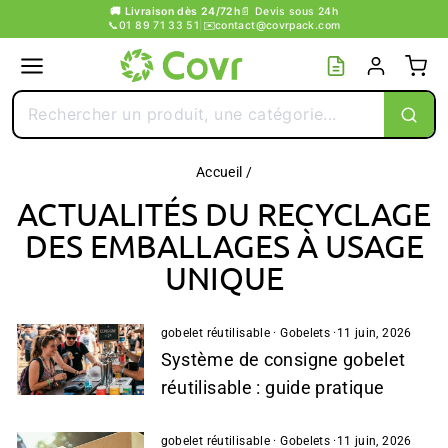
Passer
🚚 Livraison dès 24/72h
📄 Devis sous 24h
📞
01 89 71 33 51
|
✉️
contact@covrpack.com
au
contenu
Accueil
/
ACTUALITÉS DU RECYCLAGE
DES EMBALLAGES À USAGE
UNIQUE
gobelet réutilisable
·
Gobelets
·
11 juin, 2026
Système de consigne gobelet
réutilisable : guide pratique
gobelet réutilisable
·
Gobelets
·
11 juin, 2026