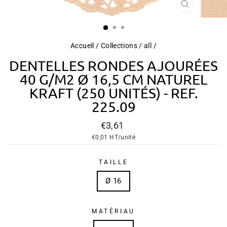
FERMER
(ESC)
Accueil
/
Collections
/
all
/
DENTELLES RONDES AJOURÉES
40 G/M2 Ø 16,5 CM NATUREL
KRAFT (250 UNITÉS) - REF.
225.09
Prix
€3,61
régulier
€0,01
HT/unité
TAILLE
Ø 16
MATÉRIAU