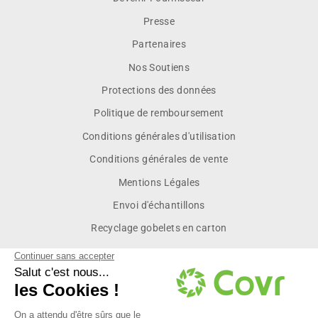
Presse
Partenaires
Nos Soutiens
Protections des données
Politique de remboursement
Conditions générales d'utilisation
Conditions générales de vente
Mentions Légales
Envoi d'échantillons
Recyclage gobelets en carton
Inscrivez vous pour recevoir les dernières actualités et des
offres exclusives réservées à nos membres.
INSCRIVEZ-
S'INSCRIRE