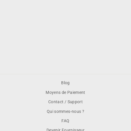
DENTELLES
RONDES AJOURÉES
40 G/M2 Ø 16,5 CM
NATUREL KRAFT
(250 UNITÉS) -
REF. 225.09
€3,61
€0,01 HT/unité
Blog
Moyens de Paiement
Contact / Support
Qui sommes-nous ?
FAQ
Devenir Fournisseur