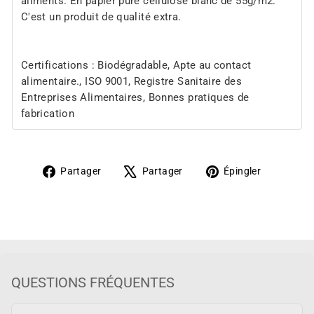
aliments. En papier pure cellulose blanc de 55g/m2.
C'est un produit de qualité extra.
Certifications : Biodégradable, Apte au contact
alimentaire., ISO 9001, Registre Sanitaire des
Entreprises Alimentaires, Bonnes pratiques de
fabrication
Partager
Tweeter
Épingler
Partager
Partager
Épingler
sur
sur
sur
Facebook
X
Pinteres
QUESTIONS FRÉQUENTES