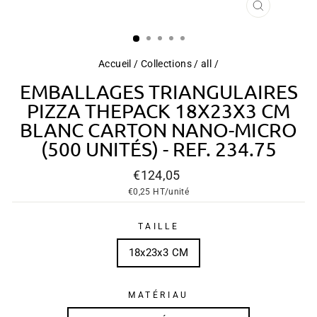
FERMER
(ESC)
Accueil
/
Collections
/
all
/
EMBALLAGES TRIANGULAIRES
PIZZA THEPACK 18X23X3 CM
BLANC CARTON NANO-MICRO
(500 UNITÉS) - REF. 234.75
Prix
€124,05
régulier
€0,25
HT/unité
TAILLE
18x23x3 CM
MATÉRIAU