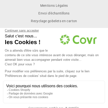
Mentions Légales
Envoi d'échantillons
Recyclage gobelets en carton
Inscrivez vous pour recevoir les dernières actualités et des
offres exclusives réservées à nos membres.
INSCRIVEZ-
S'INSCRIRE
VOUS
À
NOTRE
INFOLETTRE
contact@covrpack.com
91 rue du faubourg Saint-Denis 75010 Paris
Tel : 01 89 71 33 51